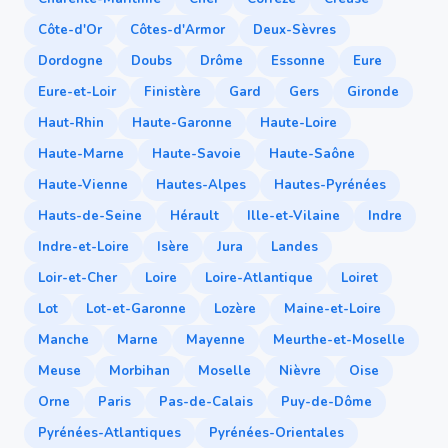
Côte-d'Or
Côtes-d'Armor
Deux-Sèvres
Dordogne
Doubs
Drôme
Essonne
Eure
Eure-et-Loir
Finistère
Gard
Gers
Gironde
Haut-Rhin
Haute-Garonne
Haute-Loire
Haute-Marne
Haute-Savoie
Haute-Saône
Haute-Vienne
Hautes-Alpes
Hautes-Pyrénées
Hauts-de-Seine
Hérault
Ille-et-Vilaine
Indre
Indre-et-Loire
Isère
Jura
Landes
Loir-et-Cher
Loire
Loire-Atlantique
Loiret
Lot
Lot-et-Garonne
Lozère
Maine-et-Loire
Manche
Marne
Mayenne
Meurthe-et-Moselle
Meuse
Morbihan
Moselle
Nièvre
Oise
Orne
Paris
Pas-de-Calais
Puy-de-Dôme
Pyrénées-Atlantiques
Pyrénées-Orientales