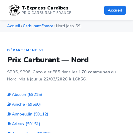
T-Express Caraïbes
Accueil
PRIX CARBURANT FRANCE
Accueil
›
Carburant France
› Nord (dép. 59)
DÉPARTEMENT 59
Prix Carburant — Nord
SP95, SP98, Gazole et E85 dans les
170 communes
du
Nord. Mis à jour le
22/03/2026 à 16h56
.
⛽ Abscon (59215)
⛽ Aniche (59580)
⛽ Annoeullin (59112)
⛽ Arleux (59151)