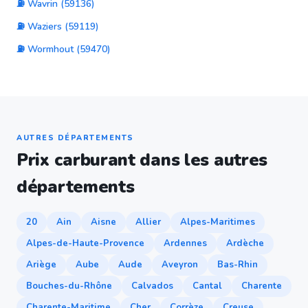
⛽ Wavrin (59136)
⛽ Waziers (59119)
⛽ Wormhout (59470)
AUTRES DÉPARTEMENTS
Prix carburant dans les autres
départements
20
Ain
Aisne
Allier
Alpes-Maritimes
Alpes-de-Haute-Provence
Ardennes
Ardèche
Ariège
Aube
Aude
Aveyron
Bas-Rhin
Bouches-du-Rhône
Calvados
Cantal
Charente
Charente-Maritime
Cher
Corrèze
Creuse