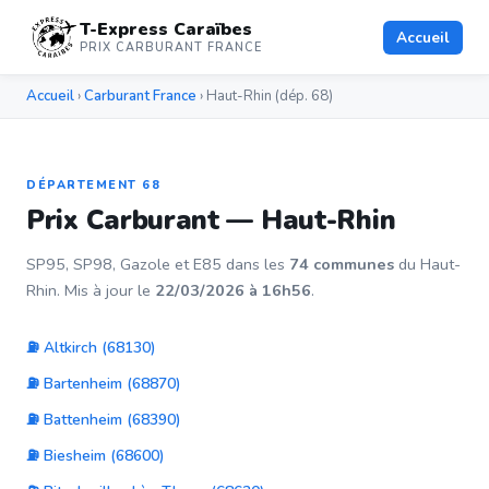
T-Express Caraïbes
Accueil
PRIX CARBURANT FRANCE
Accueil
›
Carburant France
› Haut-Rhin (dép. 68)
DÉPARTEMENT 68
Prix Carburant — Haut-Rhin
SP95, SP98, Gazole et E85 dans les
74 communes
du Haut-
Rhin. Mis à jour le
22/03/2026 à 16h56
.
⛽ Altkirch (68130)
⛽ Bartenheim (68870)
⛽ Battenheim (68390)
⛽ Biesheim (68600)