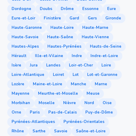
Dordogne
Doubs
Drôme
Essonne
Eure
Eure-et-Loir
Finistère
Gard
Gers
Gironde
Haute-Garonne
Haute-Loire
Haute-Marne
Haute-Savoie
Haute-Saône
Haute-Vienne
Hautes-Alpes
Hautes-Pyrénées
Hauts-de-Seine
Hérault
Ille-et-Vilaine
Indre
Indre-et-Loire
Isère
Jura
Landes
Loir-et-Cher
Loire
Loire-Atlantique
Loiret
Lot
Lot-et-Garonne
Lozère
Maine-et-Loire
Manche
Marne
Mayenne
Meurthe-et-Moselle
Meuse
Morbihan
Moselle
Nièvre
Nord
Oise
Orne
Paris
Pas-de-Calais
Puy-de-Dôme
Pyrénées-Atlantiques
Pyrénées-Orientales
Rhône
Sarthe
Savoie
Saône-et-Loire