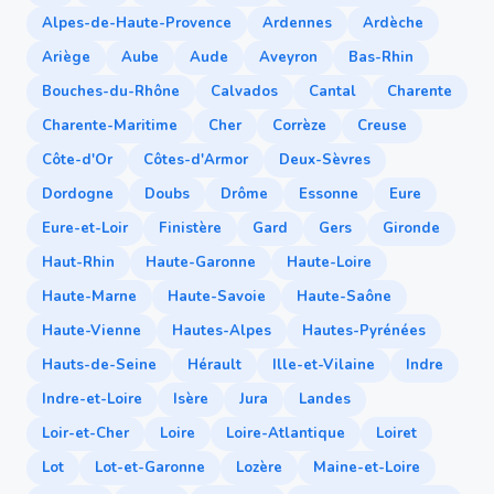
Alpes-de-Haute-Provence
Ardennes
Ardèche
Ariège
Aube
Aude
Aveyron
Bas-Rhin
Bouches-du-Rhône
Calvados
Cantal
Charente
Charente-Maritime
Cher
Corrèze
Creuse
Côte-d'Or
Côtes-d'Armor
Deux-Sèvres
Dordogne
Doubs
Drôme
Essonne
Eure
Eure-et-Loir
Finistère
Gard
Gers
Gironde
Haut-Rhin
Haute-Garonne
Haute-Loire
Haute-Marne
Haute-Savoie
Haute-Saône
Haute-Vienne
Hautes-Alpes
Hautes-Pyrénées
Hauts-de-Seine
Hérault
Ille-et-Vilaine
Indre
Indre-et-Loire
Isère
Jura
Landes
Loir-et-Cher
Loire
Loire-Atlantique
Loiret
Lot
Lot-et-Garonne
Lozère
Maine-et-Loire