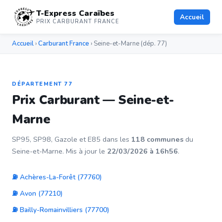
T-Express Caraïbes
Accueil
PRIX CARBURANT FRANCE
Accueil
›
Carburant France
› Seine-et-Marne (dép. 77)
DÉPARTEMENT 77
Prix Carburant — Seine-et-
Marne
SP95, SP98, Gazole et E85 dans les
118 communes
du
Seine-et-Marne. Mis à jour le
22/03/2026 à 16h56
.
⛽ Achères-La-Forêt (77760)
⛽ Avon (77210)
⛽ Bailly-Romainvilliers (77700)