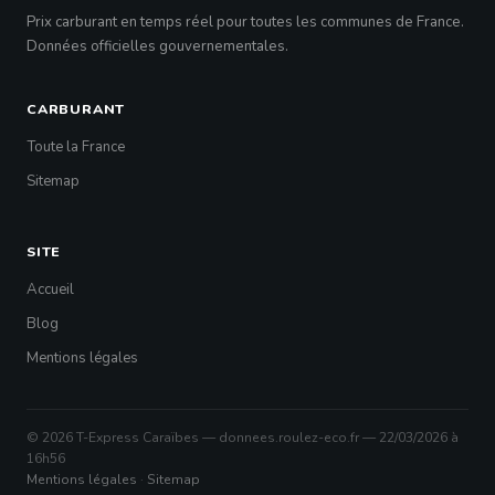
Prix carburant en temps réel pour toutes les communes de France.
Données officielles gouvernementales.
CARBURANT
Toute la France
Sitemap
SITE
Accueil
Blog
Mentions légales
© 2026 T-Express Caraïbes — donnees.roulez-eco.fr — 22/03/2026 à
16h56
Mentions légales
·
Sitemap