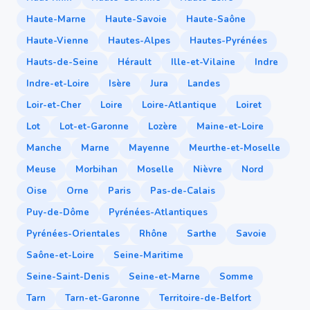
Haute-Marne
Haute-Savoie
Haute-Saône
Haute-Vienne
Hautes-Alpes
Hautes-Pyrénées
Hauts-de-Seine
Hérault
Ille-et-Vilaine
Indre
Indre-et-Loire
Isère
Jura
Landes
Loir-et-Cher
Loire
Loire-Atlantique
Loiret
Lot
Lot-et-Garonne
Lozère
Maine-et-Loire
Manche
Marne
Mayenne
Meurthe-et-Moselle
Meuse
Morbihan
Moselle
Nièvre
Nord
Oise
Orne
Paris
Pas-de-Calais
Puy-de-Dôme
Pyrénées-Atlantiques
Pyrénées-Orientales
Rhône
Sarthe
Savoie
Saône-et-Loire
Seine-Maritime
Seine-Saint-Denis
Seine-et-Marne
Somme
Tarn
Tarn-et-Garonne
Territoire-de-Belfort