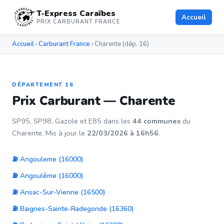
T-Express Caraïbes
Accueil
PRIX CARBURANT FRANCE
Accueil
›
Carburant France
› Charente (dép. 16)
DÉPARTEMENT 16
Prix Carburant — Charente
SP95, SP98, Gazole et E85 dans les
44 communes
du
Charente. Mis à jour le
22/03/2026 à 16h56
.
⛽ Angouleme (16000)
⛽ Angoulême (16000)
⛽ Ansac-Sur-Vienne (16500)
⛽ Baignes-Sainte-Radegonde (16360)