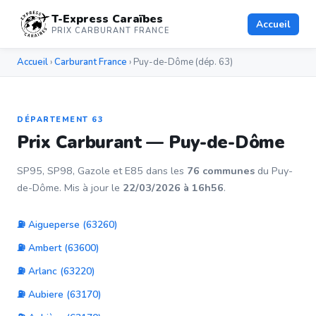
T-Express Caraïbes
Accueil
PRIX CARBURANT FRANCE
Accueil
›
Carburant France
› Puy-de-Dôme (dép. 63)
DÉPARTEMENT 63
Prix Carburant — Puy-de-Dôme
SP95, SP98, Gazole et E85 dans les
76 communes
du Puy-
de-Dôme. Mis à jour le
22/03/2026 à 16h56
.
⛽ Aigueperse (63260)
⛽ Ambert (63600)
⛽ Arlanc (63220)
⛽ Aubiere (63170)