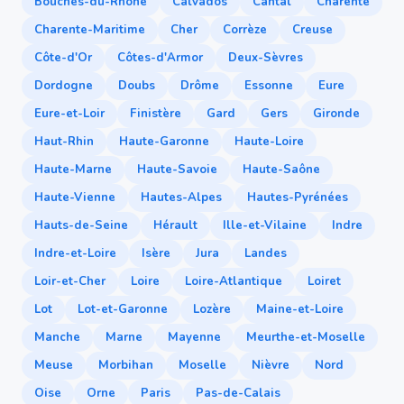
Bouches-du-Rhône
Calvados
Cantal
Charente
Charente-Maritime
Cher
Corrèze
Creuse
Côte-d'Or
Côtes-d'Armor
Deux-Sèvres
Dordogne
Doubs
Drôme
Essonne
Eure
Eure-et-Loir
Finistère
Gard
Gers
Gironde
Haut-Rhin
Haute-Garonne
Haute-Loire
Haute-Marne
Haute-Savoie
Haute-Saône
Haute-Vienne
Hautes-Alpes
Hautes-Pyrénées
Hauts-de-Seine
Hérault
Ille-et-Vilaine
Indre
Indre-et-Loire
Isère
Jura
Landes
Loir-et-Cher
Loire
Loire-Atlantique
Loiret
Lot
Lot-et-Garonne
Lozère
Maine-et-Loire
Manche
Marne
Mayenne
Meurthe-et-Moselle
Meuse
Morbihan
Moselle
Nièvre
Nord
Oise
Orne
Paris
Pas-de-Calais