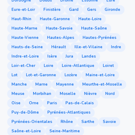
Dordogne
Doubs
Drôme
Essonne
Eure
Eure-et-Loir
Finistère
Gard
Gers
Gironde
Haut-Rhin
Haute-Garonne
Haute-Loire
Haute-Marne
Haute-Savoie
Haute-Saône
Haute-Vienne
Hautes-Alpes
Hautes-Pyrénées
Hauts-de-Seine
Hérault
Ille-et-Vilaine
Indre
Indre-et-Loire
Isère
Jura
Landes
Loir-et-Cher
Loire
Loire-Atlantique
Loiret
Lot
Lot-et-Garonne
Lozère
Maine-et-Loire
Manche
Marne
Mayenne
Meurthe-et-Moselle
Meuse
Morbihan
Moselle
Nièvre
Nord
Oise
Orne
Paris
Pas-de-Calais
Puy-de-Dôme
Pyrénées-Atlantiques
Pyrénées-Orientales
Rhône
Sarthe
Savoie
Saône-et-Loire
Seine-Maritime