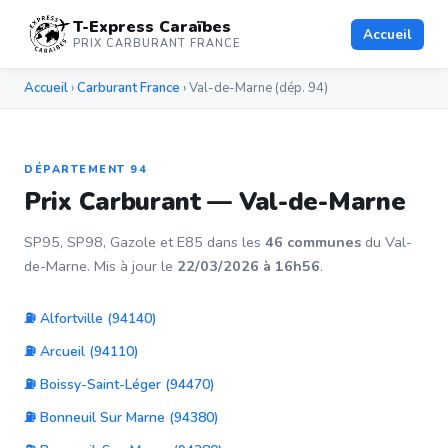
T-Express Caraïbes
Accueil
PRIX CARBURANT FRANCE
Accueil
›
Carburant France
› Val-de-Marne (dép. 94)
DÉPARTEMENT 94
Prix Carburant — Val-de-Marne
SP95, SP98, Gazole et E85 dans les
46 communes
du Val-
de-Marne. Mis à jour le
22/03/2026 à 16h56
.
⛽ Alfortville (94140)
⛽ Arcueil (94110)
⛽ Boissy-Saint-Léger (94470)
⛽ Bonneuil Sur Marne (94380)