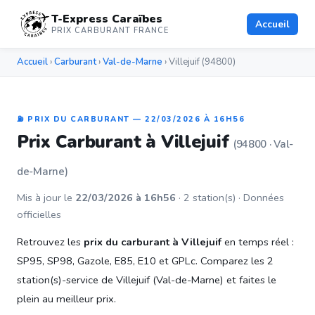
T-Express Caraïbes
Accueil
PRIX CARBURANT FRANCE
Accueil
›
Carburant
›
Val-de-Marne
› Villejuif (94800)
⛽ PRIX DU CARBURANT — 22/03/2026 À 16H56
Prix Carburant à Villejuif
(94800 · Val-
de-Marne)
Mis à jour le
22/03/2026 à 16h56
· 2 station(s) · Données
officielles
Retrouvez les
prix du carburant à Villejuif
en temps réel :
SP95, SP98, Gazole, E85, E10 et GPLc. Comparez les 2
station(s)-service de Villejuif (Val-de-Marne) et faites le
plein au meilleur prix.