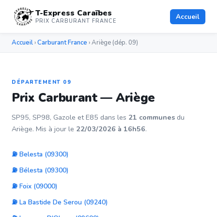
T-Express Caraïbes
Accueil
PRIX CARBURANT FRANCE
Accueil
›
Carburant France
› Ariège (dép. 09)
DÉPARTEMENT 09
Prix Carburant — Ariège
SP95, SP98, Gazole et E85 dans les
21 communes
du
Ariège. Mis à jour le
22/03/2026 à 16h56
.
⛽ Belesta (09300)
⛽ Bélesta (09300)
⛽ Foix (09000)
⛽ La Bastide De Serou (09240)