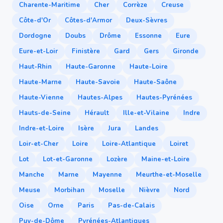
Charente-Maritime
Cher
Corrèze
Creuse
Côte-d'Or
Côtes-d'Armor
Deux-Sèvres
Dordogne
Doubs
Drôme
Essonne
Eure
Eure-et-Loir
Finistère
Gard
Gers
Gironde
Haut-Rhin
Haute-Garonne
Haute-Loire
Haute-Marne
Haute-Savoie
Haute-Saône
Haute-Vienne
Hautes-Alpes
Hautes-Pyrénées
Hauts-de-Seine
Hérault
Ille-et-Vilaine
Indre
Indre-et-Loire
Isère
Jura
Landes
Loir-et-Cher
Loire
Loire-Atlantique
Loiret
Lot
Lot-et-Garonne
Lozère
Maine-et-Loire
Manche
Marne
Mayenne
Meurthe-et-Moselle
Meuse
Morbihan
Moselle
Nièvre
Nord
Oise
Orne
Paris
Pas-de-Calais
Puy-de-Dôme
Pyrénées-Atlantiques