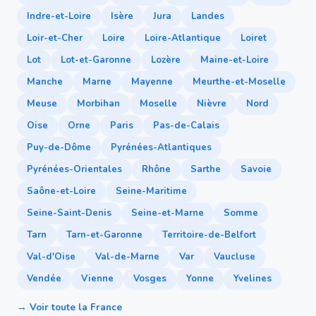
Indre-et-Loire
Isère
Jura
Landes
Loir-et-Cher
Loire
Loire-Atlantique
Loiret
Lot
Lot-et-Garonne
Lozère
Maine-et-Loire
Manche
Marne
Mayenne
Meurthe-et-Moselle
Meuse
Morbihan
Moselle
Nièvre
Nord
Oise
Orne
Paris
Pas-de-Calais
Puy-de-Dôme
Pyrénées-Atlantiques
Pyrénées-Orientales
Rhône
Sarthe
Savoie
Saône-et-Loire
Seine-Maritime
Seine-Saint-Denis
Seine-et-Marne
Somme
Tarn
Tarn-et-Garonne
Territoire-de-Belfort
Val-d'Oise
Val-de-Marne
Var
Vaucluse
Vendée
Vienne
Vosges
Yonne
Yvelines
→ Voir toute la France