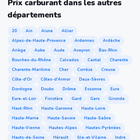
Prix carburant dans les autres
départements
20
Ain
Aisne
Allier
Alpes-de-Haute-Provence
Ardennes
Ardèche
Ariège
Aube
Aude
Aveyron
Bas-Rhin
Bouches-du-Rhône
Calvados
Cantal
Charente
Charente-Maritime
Cher
Corrèze
Creuse
Côte-d'Or
Côtes-d'Armor
Deux-Sèvres
Dordogne
Doubs
Drôme
Essonne
Eure
Eure-et-Loir
Finistère
Gard
Gers
Gironde
Haut-Rhin
Haute-Garonne
Haute-Loire
Haute-Marne
Haute-Savoie
Haute-Saône
Haute-Vienne
Hautes-Alpes
Hautes-Pyrénées
Hauts-de-Seine
Hérault
Ille-et-Vilaine
Indre