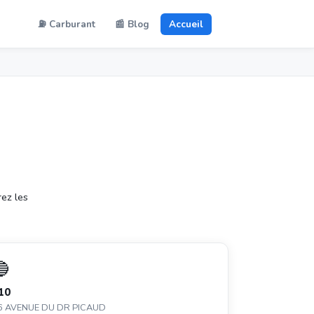
⛽ Carburant
📰 Blog
Accueil
ez les
🔵
10
6 AVENUE DU DR PICAUD