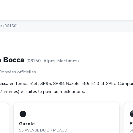
ca (06150)
a Bocca
(06150 · Alpes-Maritimes)
 Données officielles
occa
en temps réel : SP95, SP98, Gazole, E85, E10 et GPLc. Compar
itimes) et faites le plein au meilleur prix.
⚫
Gazole
E
56 AVENUE DU DR PICAUD
5