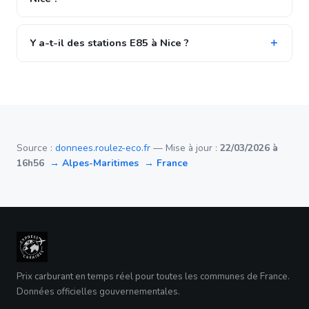
Y a-t-il des stations E85 à Nice ?
Source :
donnees.roulez-eco.fr
— Mise à jour :
22/03/2026 à
16h56
→ Alpes-Maritimes
→ France
Prix carburant en temps réel pour toutes les communes de France.
Données officielles gouvernementales.