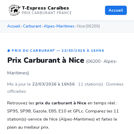
T-Express Caraïbes
Accueil
PRIX CARBURANT FRANCE
Accueil
›
Carburant
›
Alpes-Maritimes
› Nice (06200)
⛽ PRIX DU CARBURANT — 22/03/2026 À 16H56
Prix Carburant à Nice
(06200 · Alpes-
Maritimes)
Mis à jour le
22/03/2026 à 16h56
· 11 station(s) · Données
officielles
Retrouvez les
prix du carburant à Nice
en temps réel :
SP95, SP98, Gazole, E85, E10 et GPLc. Comparez les 11
station(s)-service de Nice (Alpes-Maritimes) et faites le
plein au meilleur prix.