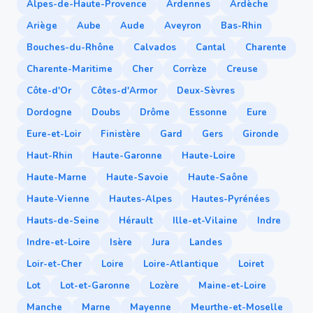
Alpes-de-Haute-Provence
Ardennes
Ardèche
Ariège
Aube
Aude
Aveyron
Bas-Rhin
Bouches-du-Rhône
Calvados
Cantal
Charente
Charente-Maritime
Cher
Corrèze
Creuse
Côte-d'Or
Côtes-d'Armor
Deux-Sèvres
Dordogne
Doubs
Drôme
Essonne
Eure
Eure-et-Loir
Finistère
Gard
Gers
Gironde
Haut-Rhin
Haute-Garonne
Haute-Loire
Haute-Marne
Haute-Savoie
Haute-Saône
Haute-Vienne
Hautes-Alpes
Hautes-Pyrénées
Hauts-de-Seine
Hérault
Ille-et-Vilaine
Indre
Indre-et-Loire
Isère
Jura
Landes
Loir-et-Cher
Loire
Loire-Atlantique
Loiret
Lot
Lot-et-Garonne
Lozère
Maine-et-Loire
Manche
Marne
Mayenne
Meurthe-et-Moselle