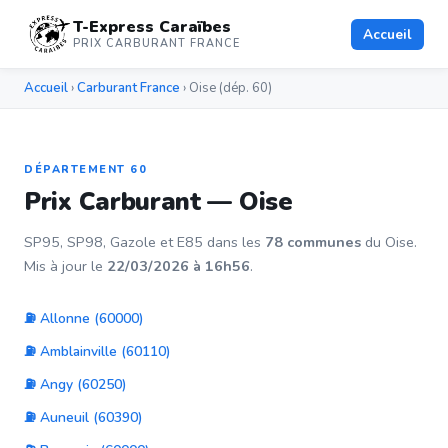
T-Express Caraïbes
Accueil
PRIX CARBURANT FRANCE
Accueil
›
Carburant France
› Oise (dép. 60)
DÉPARTEMENT 60
Prix Carburant — Oise
SP95, SP98, Gazole et E85 dans les
78 communes
du Oise.
Mis à jour le
22/03/2026 à 16h56
.
⛽ Allonne (60000)
⛽ Amblainville (60110)
⛽ Angy (60250)
⛽ Auneuil (60390)