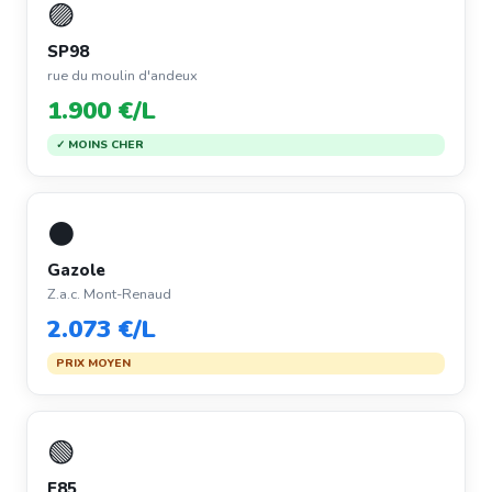
🟣
SP98
rue du moulin d'andeux
1.900 €/L
✓ MOINS CHER
⚫
Gazole
Z.a.c. Mont-Renaud
2.073 €/L
PRIX MOYEN
🟢
E85