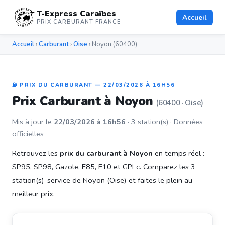
T-Express Caraïbes
Accueil
PRIX CARBURANT FRANCE
Accueil
›
Carburant
›
Oise
› Noyon (60400)
⛽ PRIX DU CARBURANT — 22/03/2026 À 16H56
Prix Carburant à Noyon
(60400 · Oise)
Mis à jour le
22/03/2026 à 16h56
· 3 station(s) · Données
officielles
Retrouvez les
prix du carburant à Noyon
en temps réel :
SP95, SP98, Gazole, E85, E10 et GPLc. Comparez les 3
station(s)-service de Noyon (Oise) et faites le plein au
meilleur prix.