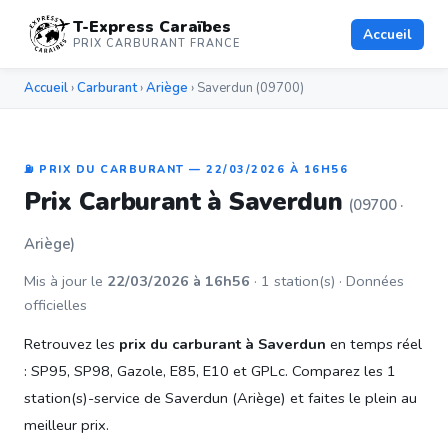
T-Express Caraïbes
Accueil
PRIX CARBURANT FRANCE
Accueil
›
Carburant
›
Ariège
› Saverdun (09700)
⛽ PRIX DU CARBURANT — 22/03/2026 À 16H56
Prix Carburant à Saverdun
(09700 ·
Ariège)
Mis à jour le
22/03/2026 à 16h56
· 1 station(s) · Données
officielles
Retrouvez les
prix du carburant à Saverdun
en temps réel
: SP95, SP98, Gazole, E85, E10 et GPLc. Comparez les 1
station(s)-service de Saverdun (Ariège) et faites le plein au
meilleur prix.