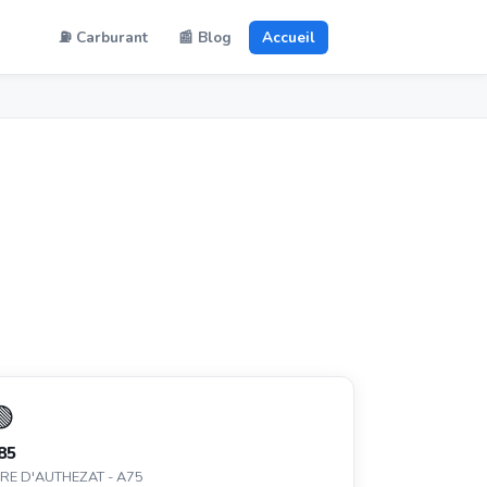
⛽ Carburant
📰 Blog
Accueil
🟢
85
IRE D'AUTHEZAT - A75