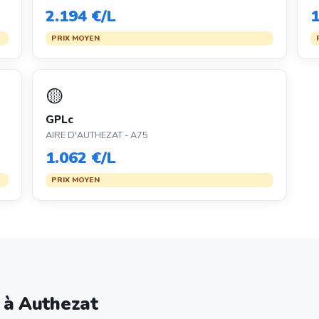
2.194 €/L
1
PRIX MOYEN
🟡
GPLc
AIRE D'AUTHEZAT - A75
1.062 €/L
PRIX MOYEN
e à Authezat