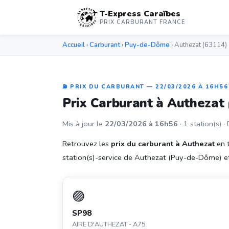
T-Express Caraïbes
PRIX CARBURANT FRANCE
Accueil
›
Carburant
›
Puy-de-Dôme
› Authezat (63114)
⛽ PRIX DU CARBURANT — 22/03/2026 À 16H56
Prix Carburant à Authezat
Mis à jour le
22/03/2026 à 16h56
· 1 station(s) ·
Retrouvez les
prix du carburant à Authezat
en t
station(s)-service de Authezat (Puy-de-Dôme) et f
🟣
SP98
AIRE D'AUTHEZAT - A75