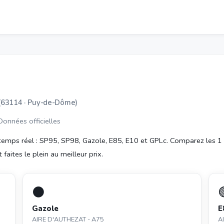
(63114 · Puy-de-Dôme)
 Données officielles
emps réel : SP95, SP98, Gazole, E85, E10 et GPLc. Comparez les 1
aites le plein au meilleur prix.
⚫
Gazole
E
AIRE D'AUTHEZAT - A75
A