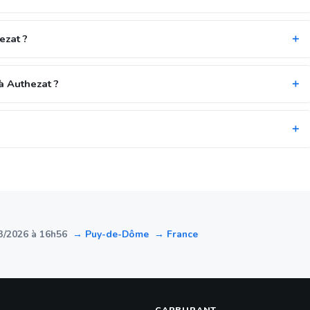
ezat ?
à Authezat ?
3/2026 à 16h56
→ Puy-de-Dôme
→ France
CARBURANT