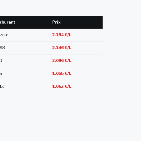
rburant
Prix
zole
2.194 €/L
98
2.146 €/L
0
2.096 €/L
5
1.055 €/L
Lc
1.062 €/L