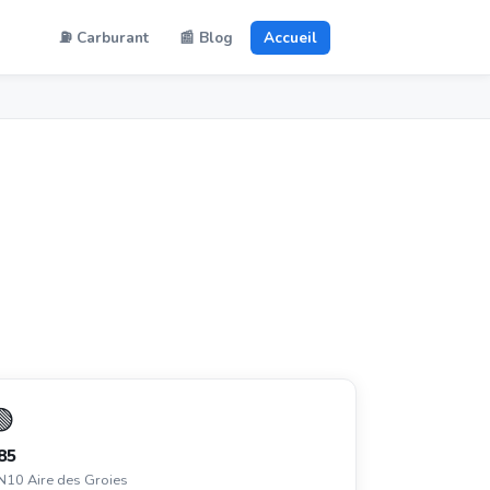
⛽ Carburant
📰 Blog
Accueil
🟢
85
N10 Aire des Groies