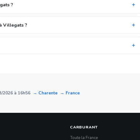
egats ?
 Villegats ?
3/2026 à 16h56
→ Charente
→ France
CARBURANT
Toute la France