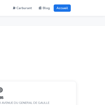
⛽ Carburant
📰 Blog
Accueil
🟢
85
0 AVENUE DU GENERAL DE GAULLE