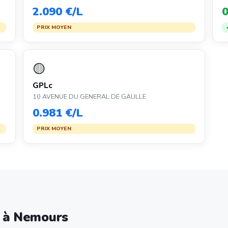
2.090 €/L
0
PRIX MOYEN
🟡
GPLc
10 AVENUE DU GENERAL DE GAULLE
0.981 €/L
PRIX MOYEN
e à Nemours