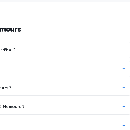
emours
rd'hui ?
ours ?
 à Nemours ?