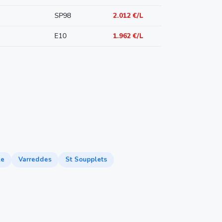
SP98
2.012 €/L
E10
1.962 €/L
le
Varreddes
St Soupplets