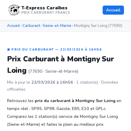
T-Express Caraïbes
Accueil
PRIX CARBURANT FRANCE
Accueil
›
Carburant
›
Seine-et-Marne
› Montigny Sur Loing (77690)
⛽ PRIX DU CARBURANT — 22/03/2026 À 16H56
Prix Carburant à Montigny Sur
Loing
(77690 · Seine-et-Marne)
Mis à jour le
22/03/2026 à 16h56
· 1 station(s) · Données
officielles
Retrouvez les
prix du carburant à Montigny Sur Loing
en
temps réel : SP95, SP98, Gazole, E85, E10 et GPLc.
Comparez les 1 station(s)-service de Montigny Sur Loing
(Seine-et-Marne) et faites le plein au meilleur prix.