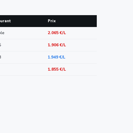
urant
Prix
le
2.065 €/L
5
1.906 €/L
8
1.949 €/L
1.855 €/L