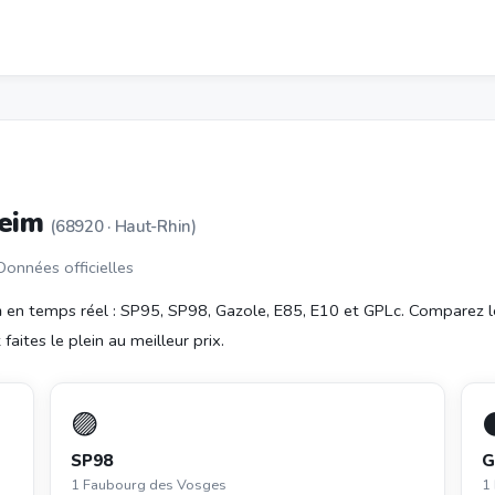
heim
(68920 · Haut-Rhin)
 Données officielles
m
en temps réel : SP95, SP98, Gazole, E85, E10 et GPLc. Comparez l
aites le plein au meilleur prix.
🟣
SP98
G
1 Faubourg des Vosges
1