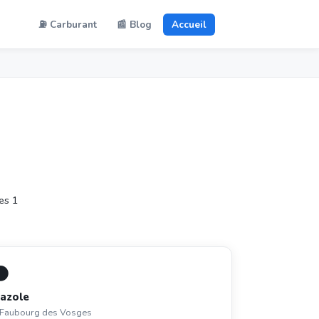
⛽ Carburant
📰 Blog
Accueil
es 1
⚫
azole
 Faubourg des Vosges