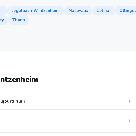
im
Logelbach-Wintzenheim
Masevaux
Colmar
Oltingu
ey
Thann
intzenheim
ujourd'hui ?