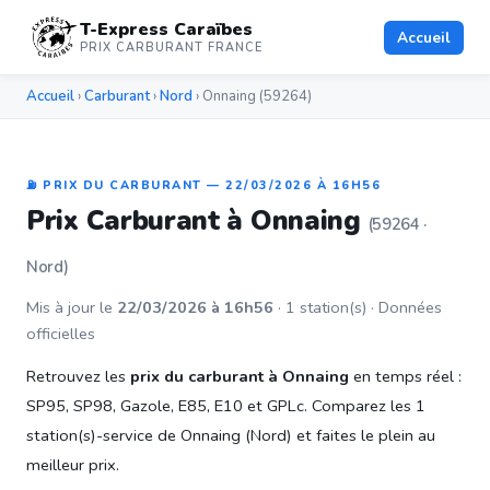
T-Express Caraïbes
Accueil
PRIX CARBURANT FRANCE
Accueil
›
Carburant
›
Nord
› Onnaing (59264)
⛽ PRIX DU CARBURANT — 22/03/2026 À 16H56
Prix Carburant à Onnaing
(59264 ·
Nord)
Mis à jour le
22/03/2026 à 16h56
· 1 station(s) · Données
officielles
Retrouvez les
prix du carburant à Onnaing
en temps réel :
SP95, SP98, Gazole, E85, E10 et GPLc. Comparez les 1
station(s)-service de Onnaing (Nord) et faites le plein au
meilleur prix.