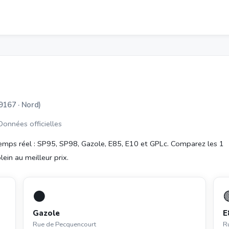
9167 · Nord)
 Données officielles
emps réel : SP95, SP98, Gazole, E85, E10 et GPLc. Comparez les 1
lein au meilleur prix.
⚫
Gazole
E
Rue de Pecquencourt
R