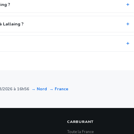
ing ?
 Lallaing ?
3/2026 à 16h56
→ Nord
→ France
CARBURANT
Toute la France