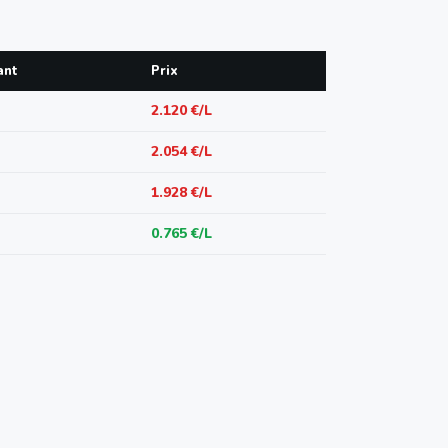
ant
Prix
2.120 €/L
2.054 €/L
1.928 €/L
0.765 €/L