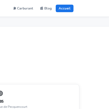
⛽ Carburant
📰 Blog
Accueil
🟢
85
ue de Pecquencourt