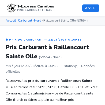
T-Express Caraïbes
Accueil
PRIX CARBURANT FRANCE
Accueil
›
Carburant
›
Nord
› Raillencourt Sainte Olle (59554)
⛽ PRIX DU CARBURANT — 22/03/2026 À 16H56
Prix Carburant à Raillencourt
Sainte Olle
(59554 · Nord)
Mis à jour le
22/03/2026 à 16h56
· 1 station(s) · Données
officielles
Retrouvez les
prix du carburant à Raillencourt Sainte
Olle
en temps réel : SP95, SP98, Gazole, E85, E10 et GPLc.
Comparez les 1 station(s)-service de Raillencourt Sainte
Olle (Nord) et faites le plein au meilleur prix.