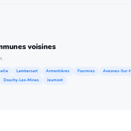
ommunes voisines
t.
nelle
Lambersart
Armentières
Fourmies
Avesnes-Sur-
Douchy-Les-Mines
Jeumont