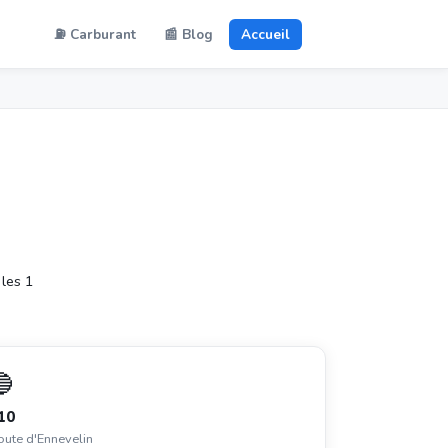
⛽ Carburant
📰 Blog
Accueil
les 1
🔵
10
oute d'Ennevelin