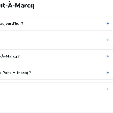
ont-À-Marcq
aujourd'hui ?
t-À-Marcq ?
 à Pont-À-Marcq ?