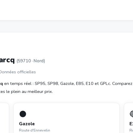
Marcq
(59710 · Nord)
 Données officielles
cq
en temps réel : SP95, SP98, Gazole, E85, E10 et GPLc. Comparez 
s le plein au meilleur prix.
⚫
Gazole
E
Route d'Ennevelin
R