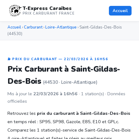
T-Express Caraïbes
Accueil
PRIX CARBURANT FRANCE
Accueil
›
Carburant
›
Loire-Atlantique
› Saint-Gildas-Des-Bois
(44530)
⛽ PRIX DU CARBURANT — 22/03/2026 À 16H56
Prix Carburant à Saint-Gildas-
Des-Bois
(44530 · Loire-Atlantique)
Mis à jour le
22/03/2026 à 16h56
· 1 station(s) · Données
officielles
Retrouvez les
prix du carburant à Saint-Gildas-Des-Bois
en temps réel : SP95, SP98, Gazole, E85, E10 et GPLc.
Comparez les 1 station(s)-service de Saint-Gildas-Des-Bois
(Loire-Atlantique) et faites le plein au meilleur prix.