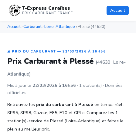
T-Express Caraïbes
Accueil
PRIX CARBURANT FRANCE
Accueil
›
Carburant
›
Loire-Atlantique
› Plessé (44630)
⛽ PRIX DU CARBURANT — 22/03/2026 À 16H56
Prix Carburant à Plessé
(44630 · Loire-
Atlantique)
Mis à jour le
22/03/2026 à 16h56
· 1 station(s) · Données
officielles
Retrouvez les
prix du carburant à Plessé
en temps réel :
SP95, SP98, Gazole, E85, E10 et GPLc. Comparez les 1
station(s)-service de Plessé (Loire-Atlantique) et faites le
plein au meilleur prix.