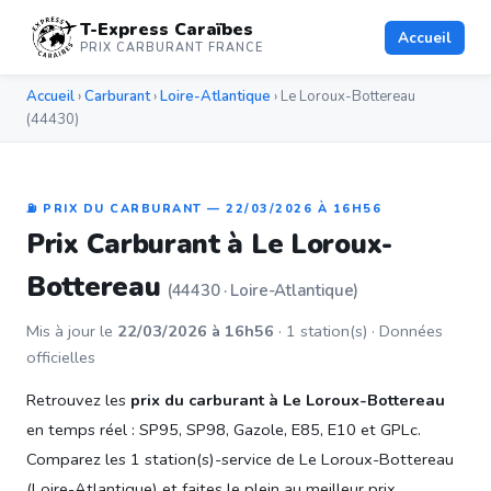
T-Express Caraïbes
Accueil
PRIX CARBURANT FRANCE
Accueil
›
Carburant
›
Loire-Atlantique
› Le Loroux-Bottereau
(44430)
⛽ PRIX DU CARBURANT — 22/03/2026 À 16H56
Prix Carburant à Le Loroux-
Bottereau
(44430 · Loire-Atlantique)
Mis à jour le
22/03/2026 à 16h56
· 1 station(s) · Données
officielles
Retrouvez les
prix du carburant à Le Loroux-Bottereau
en temps réel : SP95, SP98, Gazole, E85, E10 et GPLc.
Comparez les 1 station(s)-service de Le Loroux-Bottereau
(Loire-Atlantique) et faites le plein au meilleur prix.