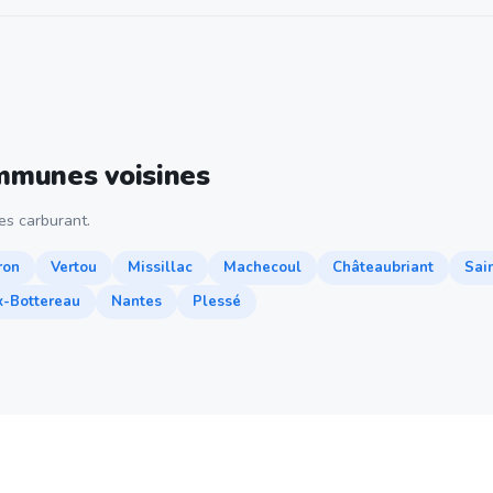
ommunes voisines
s carburant.
ron
Vertou
Missillac
Machecoul
Châteaubriant
Sai
x-Bottereau
Nantes
Plessé