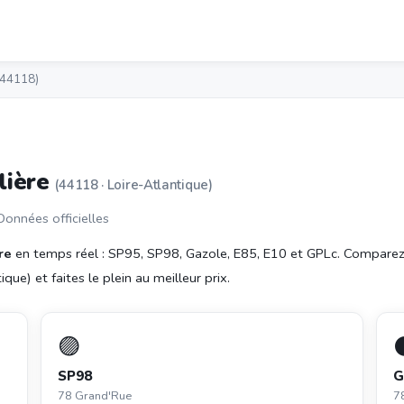
 (44118)
lière
(44118 · Loire-Atlantique)
 Données officielles
re
en temps réel : SP95, SP98, Gazole, E85, E10 et GPLc. Comparez
que) et faites le plein au meilleur prix.
🟣
SP98
G
78 Grand'Rue
7