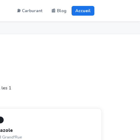
⛽ Carburant
📰 Blog
Accueil
 les 1
⚫
azole
8 Grand'Rue