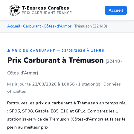
T-Express Caraïbes
Accueil
PRIX CARBURANT FRANCE
Accueil
›
Carburant
›
Côtes-d'Armor
› Trémuson (22440)
⛽ PRIX DU CARBURANT — 22/03/2026 À 16H56
Prix Carburant à Trémuson
(22440 ·
Côtes-d'Armor)
Mis à jour le
22/03/2026 à 16h56
· 1 station(s) · Données
officielles
Retrouvez les
prix du carburant à Trémuson
en temps réel
: SP95, SP98, Gazole, E85, E10 et GPLc. Comparez les 1
station(s)-service de Trémuson (Côtes-d'Armor) et faites le
plein au meilleur prix.