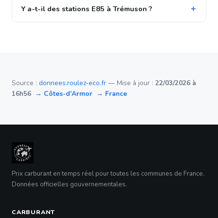
Y a-t-il des stations E85 à Trémuson ?
Source :
donnees.roulez-eco.fr
— Mise à jour :
22/03/2026 à
16h56
→ Côtes-d'Armor
→ France
Prix carburant en temps réel pour toutes les communes de France.
Données officielles gouvernementales.
CARBURANT