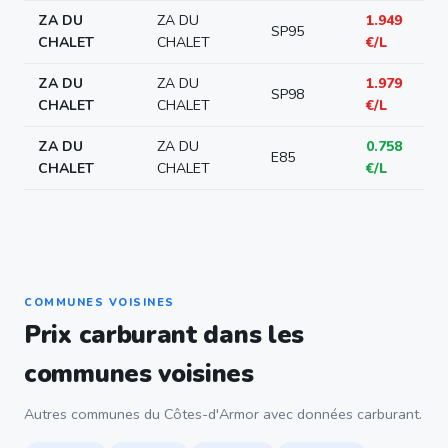
ZA DU
ZA DU
1.949
SP95
CHALET
CHALET
€/L
ZA DU
ZA DU
1.979
SP98
CHALET
CHALET
€/L
ZA DU
ZA DU
0.758
E85
CHALET
CHALET
€/L
COMMUNES VOISINES
Prix carburant dans les
communes voisines
Autres communes du Côtes-d'Armor avec données carburant.