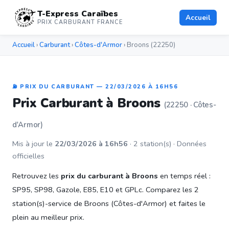
T-Express Caraïbes
Accueil
PRIX CARBURANT FRANCE
Accueil
›
Carburant
›
Côtes-d'Armor
› Broons (22250)
⛽ PRIX DU CARBURANT — 22/03/2026 À 16H56
Prix Carburant à Broons
(22250 · Côtes-
d'Armor)
Mis à jour le
22/03/2026 à 16h56
· 2 station(s) · Données
officielles
Retrouvez les
prix du carburant à Broons
en temps réel :
SP95, SP98, Gazole, E85, E10 et GPLc. Comparez les 2
station(s)-service de Broons (Côtes-d'Armor) et faites le
plein au meilleur prix.