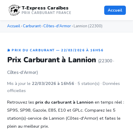
T-Express Caraïbes
Accueil
PRIX CARBURANT FRANCE
Accueil
›
Carburant
›
Côtes-d'Armor
› Lannion (22300)
⛽ PRIX DU CARBURANT — 22/03/2026 À 16H56
Prix Carburant à Lannion
(22300 ·
Côtes-d'Armor)
Mis à jour le
22/03/2026 à 16h56
· 5 station(s) · Données
officielles
Retrouvez les
prix du carburant à Lannion
en temps réel :
SP95, SP98, Gazole, E85, E10 et GPLc. Comparez les 5
station(s)-service de Lannion (Côtes-d'Armor) et faites le
plein au meilleur prix.