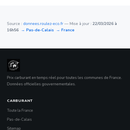
Source :
donnees.roulez-eco.fr
— Mise à jour :
22/03/2026 à
16h56
→ Pas-de-Calais
→ France
Prix carburant en temps réel pour toutes les communes de France.
Données officielles gouvernementales.
CARBURANT
Toute la France
Pas-de-Calais
Sitemap