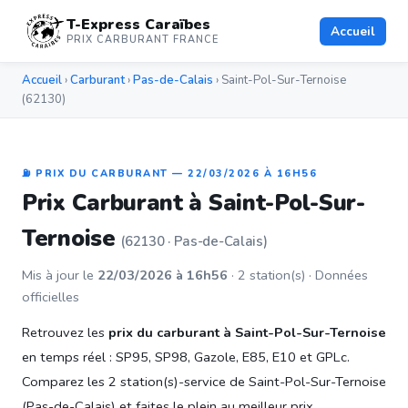
T-Express Caraïbes
Accueil
PRIX CARBURANT FRANCE
Accueil
›
Carburant
›
Pas-de-Calais
› Saint-Pol-Sur-Ternoise
(62130)
⛽ PRIX DU CARBURANT — 22/03/2026 À 16H56
Prix Carburant à Saint-Pol-Sur-
Ternoise
(62130 · Pas-de-Calais)
Mis à jour le
22/03/2026 à 16h56
· 2 station(s) · Données
officielles
Retrouvez les
prix du carburant à Saint-Pol-Sur-Ternoise
en temps réel : SP95, SP98, Gazole, E85, E10 et GPLc.
Comparez les 2 station(s)-service de Saint-Pol-Sur-Ternoise
(Pas-de-Calais) et faites le plein au meilleur prix.