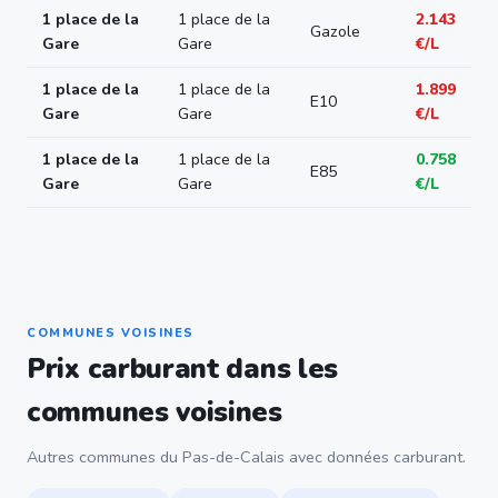
1 place de la
1 place de la
2.143
Gazole
Gare
Gare
€/L
1 place de la
1 place de la
1.899
E10
Gare
Gare
€/L
1 place de la
1 place de la
0.758
E85
Gare
Gare
€/L
COMMUNES VOISINES
Prix carburant dans les
communes voisines
Autres communes du Pas-de-Calais avec données carburant.