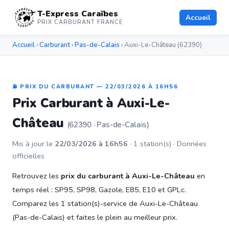
T-Express Caraïbes
Accueil
PRIX CARBURANT FRANCE
Accueil
›
Carburant
›
Pas-de-Calais
› Auxi-Le-Château (62390)
⛽ PRIX DU CARBURANT — 22/03/2026 À 16H56
Prix Carburant à Auxi-Le-
Château
(62390 · Pas-de-Calais)
Mis à jour le
22/03/2026 à 16h56
· 1 station(s) · Données
officielles
Retrouvez les
prix du carburant à Auxi-Le-Château
en
temps réel : SP95, SP98, Gazole, E85, E10 et GPLc.
Comparez les 1 station(s)-service de Auxi-Le-Château
(Pas-de-Calais) et faites le plein au meilleur prix.