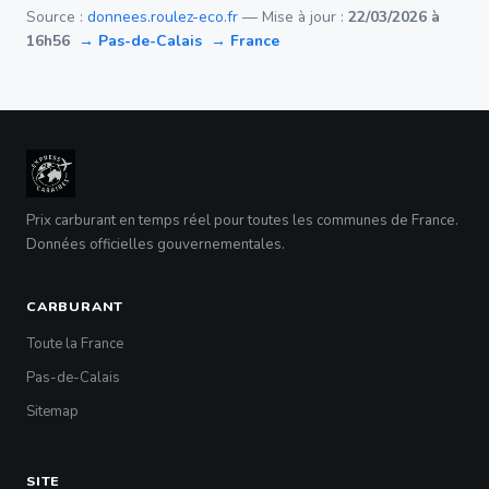
Source :
donnees.roulez-eco.fr
— Mise à jour :
22/03/2026 à
16h56
→ Pas-de-Calais
→ France
Prix carburant en temps réel pour toutes les communes de France.
Données officielles gouvernementales.
CARBURANT
Toute la France
Pas-de-Calais
Sitemap
SITE