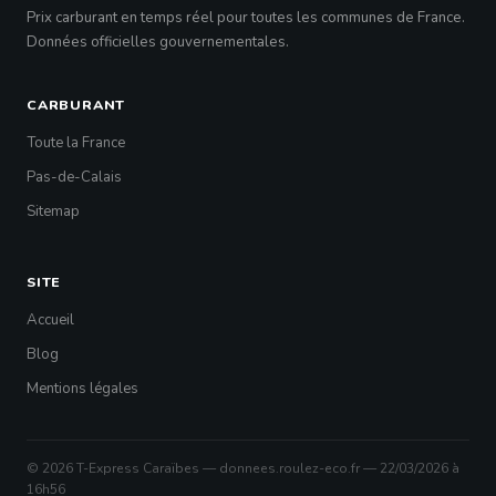
Prix carburant en temps réel pour toutes les communes de France.
Données officielles gouvernementales.
CARBURANT
Toute la France
Pas-de-Calais
Sitemap
SITE
Accueil
Blog
Mentions légales
© 2026 T-Express Caraïbes — donnees.roulez-eco.fr — 22/03/2026 à
16h56