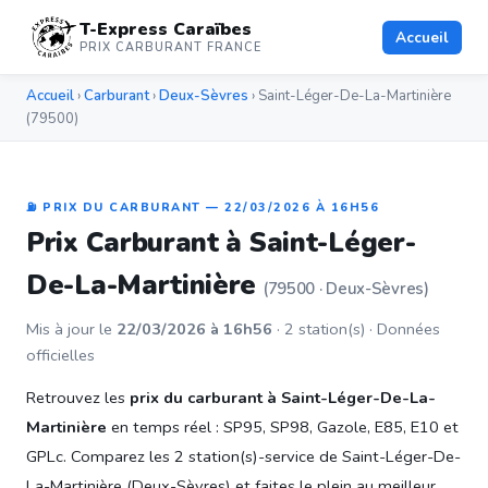
T-Express Caraïbes
Accueil
PRIX CARBURANT FRANCE
Accueil
›
Carburant
›
Deux-Sèvres
› Saint-Léger-De-La-Martinière
(79500)
⛽ PRIX DU CARBURANT — 22/03/2026 À 16H56
Prix Carburant à Saint-Léger-
De-La-Martinière
(79500 · Deux-Sèvres)
Mis à jour le
22/03/2026 à 16h56
· 2 station(s) · Données
officielles
Retrouvez les
prix du carburant à Saint-Léger-De-La-
Martinière
en temps réel : SP95, SP98, Gazole, E85, E10 et
GPLc. Comparez les 2 station(s)-service de Saint-Léger-De-
La-Martinière (Deux-Sèvres) et faites le plein au meilleur