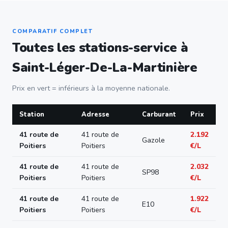
COMPARATIF COMPLET
Toutes les stations-service à
Saint-Léger-De-La-Martinière
Prix en vert = inférieurs à la moyenne nationale.
Station
Adresse
Carburant
Prix
41 route de
41 route de
2.192
Gazole
Poitiers
Poitiers
€/L
41 route de
41 route de
2.032
SP98
Poitiers
Poitiers
€/L
41 route de
41 route de
1.922
E10
Poitiers
Poitiers
€/L