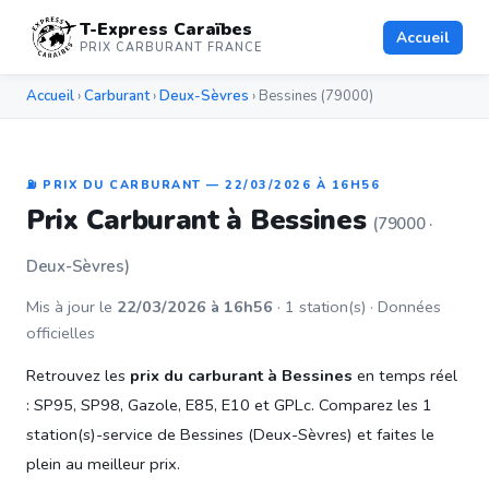
T-Express Caraïbes
Accueil
PRIX CARBURANT FRANCE
Accueil
›
Carburant
›
Deux-Sèvres
› Bessines (79000)
⛽ PRIX DU CARBURANT — 22/03/2026 À 16H56
Prix Carburant à Bessines
(79000 ·
Deux-Sèvres)
Mis à jour le
22/03/2026 à 16h56
· 1 station(s) · Données
officielles
Retrouvez les
prix du carburant à Bessines
en temps réel
: SP95, SP98, Gazole, E85, E10 et GPLc. Comparez les 1
station(s)-service de Bessines (Deux-Sèvres) et faites le
plein au meilleur prix.