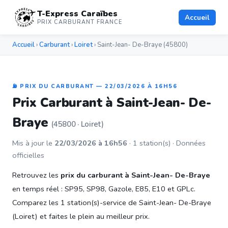
T-Express Caraïbes
Accueil
PRIX CARBURANT FRANCE
Accueil
›
Carburant
›
Loiret
› Saint-Jean- De-Braye (45800)
⛽ PRIX DU CARBURANT — 22/03/2026 À 16H56
Prix Carburant à Saint-Jean- De-
Braye
(45800 · Loiret)
Mis à jour le
22/03/2026 à 16h56
· 1 station(s) · Données
officielles
Retrouvez les
prix du carburant à Saint-Jean- De-Braye
en temps réel : SP95, SP98, Gazole, E85, E10 et GPLc.
Comparez les 1 station(s)-service de Saint-Jean- De-Braye
(Loiret) et faites le plein au meilleur prix.