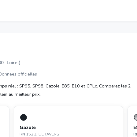
0 · Loiret)
 Données officielles
ps réel : SP95, SP98, Gazole, E85, E10 et GPLc. Comparez les 2
lein au meilleur prix.
⚫
Gazole
E
RN 152 ZI DE TAVERS
R