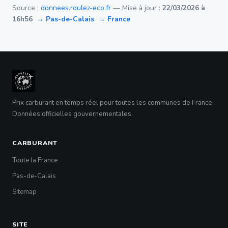
Source :
donnees.roulez-eco.fr
— Mise à jour :
22/03/2026 à
16h56
→ Pas-de-Calais
→ France
Prix carburant en temps réel pour toutes les communes de France.
Données officielles gouvernementales.
CARBURANT
Toute la France
Pas-de-Calais
Sitemap
SITE