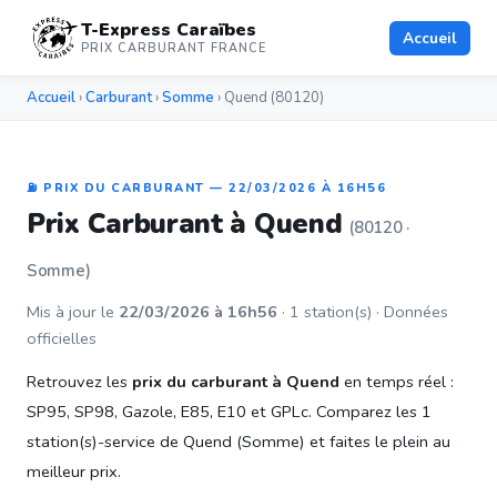
T-Express Caraïbes
Accueil
PRIX CARBURANT FRANCE
Accueil
›
Carburant
›
Somme
› Quend (80120)
⛽ PRIX DU CARBURANT — 22/03/2026 À 16H56
Prix Carburant à Quend
(80120 ·
Somme)
Mis à jour le
22/03/2026 à 16h56
· 1 station(s) · Données
officielles
Retrouvez les
prix du carburant à Quend
en temps réel :
SP95, SP98, Gazole, E85, E10 et GPLc. Comparez les 1
station(s)-service de Quend (Somme) et faites le plein au
meilleur prix.