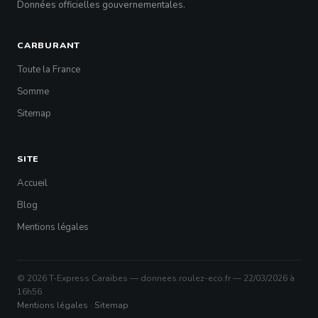
Données officielles gouvernementales.
CARBURANT
Toute la France
Somme
Sitemap
SITE
Accueil
Blog
Mentions légales
© 2026 T-Express Caraïbes — donnees.roulez-eco.fr — 22/03/2026 à
16h56
Mentions légales
·
Sitemap