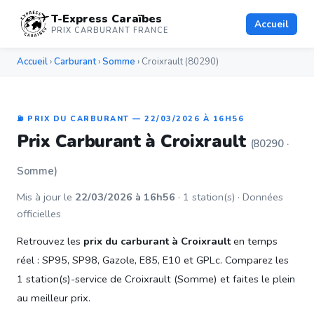
T-Express Caraïbes
Accueil
PRIX CARBURANT FRANCE
Accueil
›
Carburant
›
Somme
› Croixrault (80290)
⛽ PRIX DU CARBURANT — 22/03/2026 À 16H56
Prix Carburant à Croixrault
(80290 ·
Somme)
Mis à jour le
22/03/2026 à 16h56
· 1 station(s) · Données
officielles
Retrouvez les
prix du carburant à Croixrault
en temps
réel : SP95, SP98, Gazole, E85, E10 et GPLc. Comparez les
1 station(s)-service de Croixrault (Somme) et faites le plein
au meilleur prix.