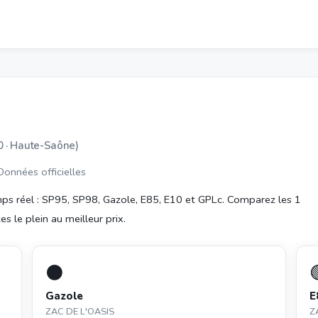
0 · Haute-Saône)
 Données officielles
ps réel : SP95, SP98, Gazole, E85, E10 et GPLc. Comparez les 1
s le plein au meilleur prix.
⚫
Gazole
E
ZAC DE L'OASIS
Z