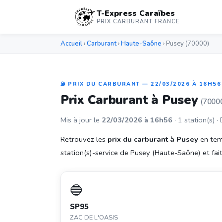
T-Express Caraïbes
PRIX CARBURANT FRANCE
Accueil
›
Carburant
›
Haute-Saône
› Pusey (70000)
⛽ PRIX DU CARBURANT — 22/03/2026 À 16H56
Prix Carburant à Pusey
(7000
Mis à jour le
22/03/2026 à 16h56
· 1 station(s) ·
Retrouvez les
prix du carburant à Pusey
en tem
station(s)-service de Pusey (Haute-Saône) et faite
🔵
SP95
ZAC DE L'OASIS