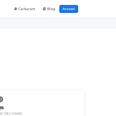
⛽ Carburant
📰 Blog
Accueil
🟢
85
AC DE L'OASIS