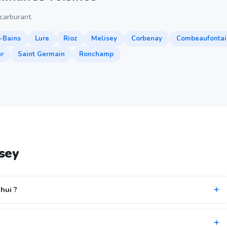
arburant.
-Bains
Lure
Rioz
Melisey
Corbenay
Combeaufontai
r
Saint Germain
Ronchamp
sey
hui ?