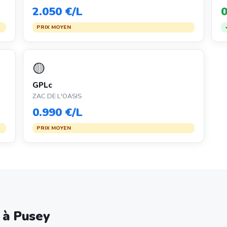
2.050 €/L
0
PRIX MOYEN
🟡
GPLc
ZAC DE L'OASIS
0.990 €/L
PRIX MOYEN
e à Pusey