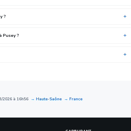
y ?
à Pusey ?
3/2026 à 16h56
→ Haute-Saône
→ France
CARBURANT