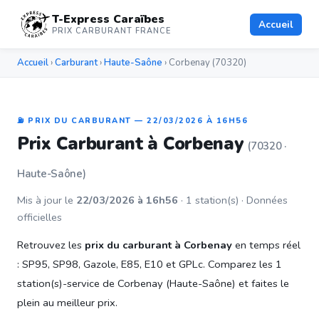
T-Express Caraïbes
Accueil
PRIX CARBURANT FRANCE
Accueil
›
Carburant
›
Haute-Saône
› Corbenay (70320)
⛽ PRIX DU CARBURANT — 22/03/2026 À 16H56
Prix Carburant à Corbenay
(70320 ·
Haute-Saône)
Mis à jour le
22/03/2026 à 16h56
· 1 station(s) · Données
officielles
Retrouvez les
prix du carburant à Corbenay
en temps réel
: SP95, SP98, Gazole, E85, E10 et GPLc. Comparez les 1
station(s)-service de Corbenay (Haute-Saône) et faites le
plein au meilleur prix.