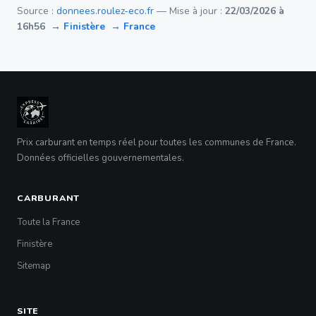
Source :
donnees.roulez-eco.fr
— Mise à jour :
22/03/2026 à
16h56
→ Finistère
→ France
Prix carburant en temps réel pour toutes les communes de France.
Données officielles gouvernementales.
CARBURANT
Toute la France
Finistère
Sitemap
SITE