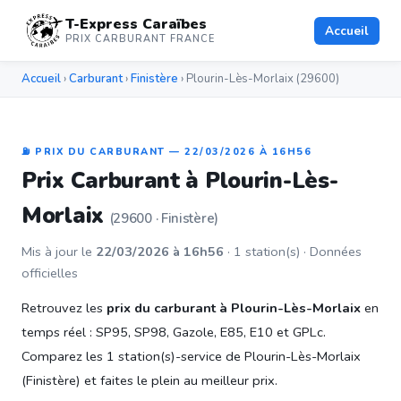
T-Express Caraïbes
Accueil
PRIX CARBURANT FRANCE
Accueil
›
Carburant
›
Finistère
› Plourin-Lès-Morlaix (29600)
⛽ PRIX DU CARBURANT — 22/03/2026 À 16H56
Prix Carburant à Plourin-Lès-
Morlaix
(29600 · Finistère)
Mis à jour le
22/03/2026 à 16h56
· 1 station(s) · Données
officielles
Retrouvez les
prix du carburant à Plourin-Lès-Morlaix
en
temps réel : SP95, SP98, Gazole, E85, E10 et GPLc.
Comparez les 1 station(s)-service de Plourin-Lès-Morlaix
(Finistère) et faites le plein au meilleur prix.