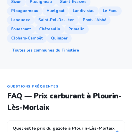
Sizun
Plouigneau
Saint-Évarzec
Plouguerneau
Huelgoat
Landivisiau
Le Faou
Landudec
Saint-Pol-De-Léon
Pont-L'Abbé
Fouesnant
Châteaulin
Primelin
Clohars-Carnoët
Quimper
→ Toutes les communes du Finistère
QUESTIONS FRÉQUENTES
FAQ — Prix carburant à Plourin-
Lès-Morlaix
Quel est le prix du gazole à Plourin-Lès-Morlaix