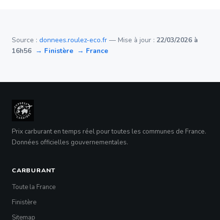
Source :
donnees.roulez-eco.fr
— Mise à jour :
22/03/2026 à
16h56
→ Finistère
→ France
Prix carburant en temps réel pour toutes les communes de France.
Données officielles gouvernementales.
CARBURANT
Toute la France
Finistère
Sitemap