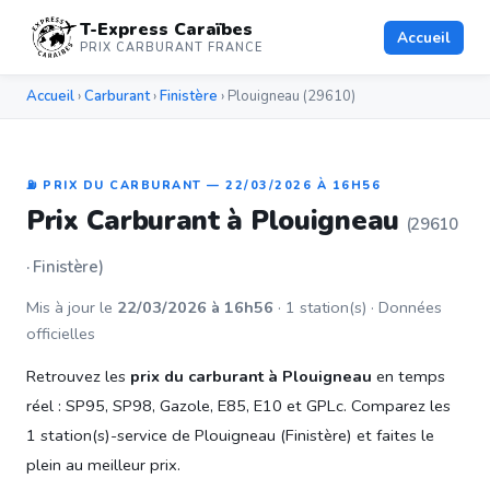
T-Express Caraïbes
Accueil
PRIX CARBURANT FRANCE
Accueil
›
Carburant
›
Finistère
› Plouigneau (29610)
⛽ PRIX DU CARBURANT — 22/03/2026 À 16H56
Prix Carburant à Plouigneau
(29610
· Finistère)
Mis à jour le
22/03/2026 à 16h56
· 1 station(s) · Données
officielles
Retrouvez les
prix du carburant à Plouigneau
en temps
réel : SP95, SP98, Gazole, E85, E10 et GPLc. Comparez les
1 station(s)-service de Plouigneau (Finistère) et faites le
plein au meilleur prix.