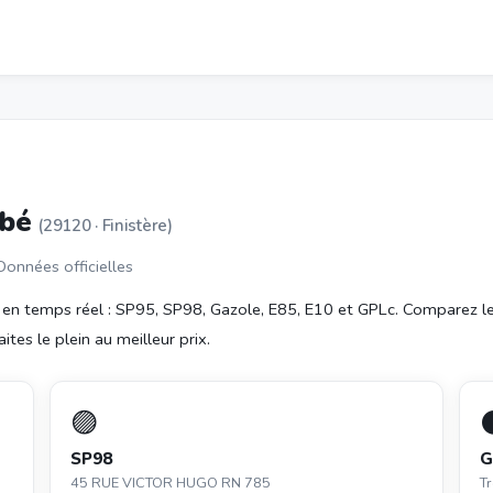
bbé
(29120 · Finistère)
 Données officielles
en temps réel : SP95, SP98, Gazole, E85, E10 et GPLc. Comparez l
ites le plein au meilleur prix.
🟣
SP98
G
45 RUE VICTOR HUGO RN 785
T