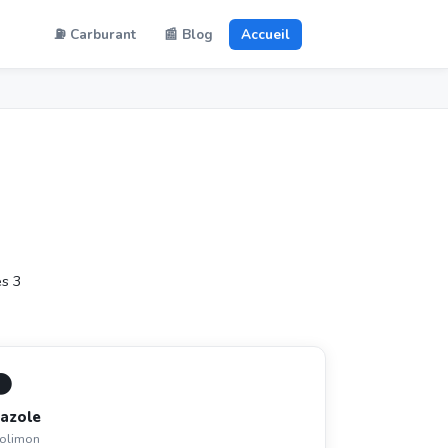
⛽ Carburant
📰 Blog
Accueil
es 3
⚫
azole
rolimon