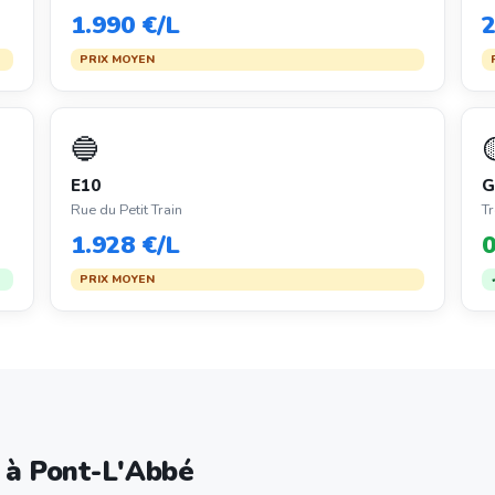
1.990 €/L
2
PRIX MOYEN
🔵
E10
G
Rue du Petit Train
T
1.928 €/L
0
PRIX MOYEN
e à Pont-L'Abbé