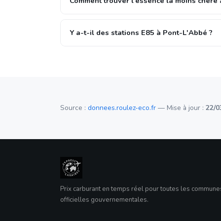
Comment trouver l'essence la moins chère 
Y a-t-il des stations E85 à Pont-L'Abbé ?
Source :
donnees.roulez-eco.fr
— Mise à jour :
22/0
Prix carburant en temps réel pour toutes les commun
officielles gouvernementales.