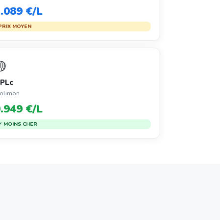
.089 €/L
PRIX MOYEN
🟡
PLc
rolimon
.949 €/L
✓ MOINS CHER