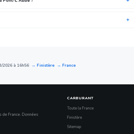
à Pont-L'Abbé ?
3/2026 à 16h56
→ Finistère
→ France
CARBURANT
Toute la France
es de France. Données
Finistère
Sitemap