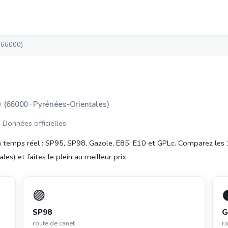
 (66000)
n
(66000 · Pyrénées-Orientales)
· Données officielles
 temps réel : SP95, SP98, Gazole, E85, E10 et GPLc. Comparez les
es) et faites le plein au meilleur prix.
🟣
SP98
G
route de canet
ro