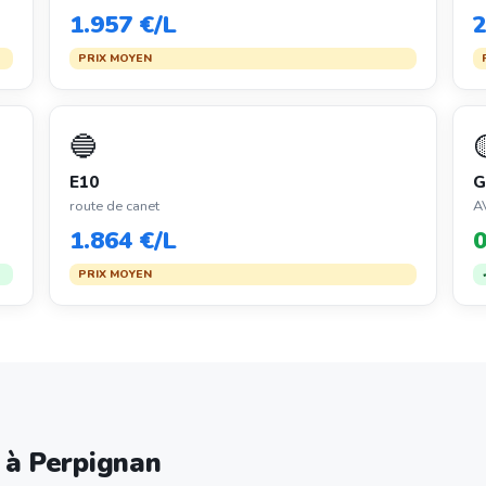
1.957 €/L
2
PRIX MOYEN
🔵
E10
G
route de canet
A
1.864 €/L
0
PRIX MOYEN
e à Perpignan