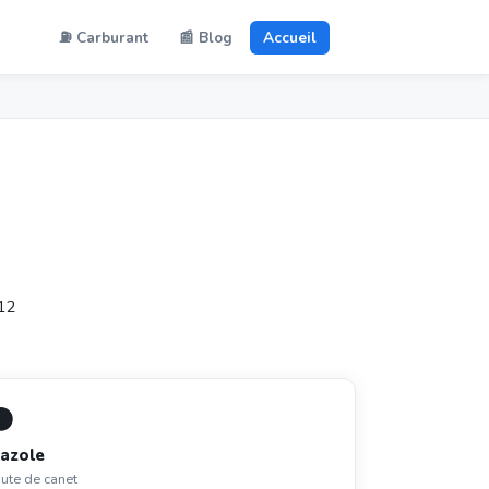
⛽ Carburant
📰 Blog
Accueil
 12
⚫
azole
ute de canet