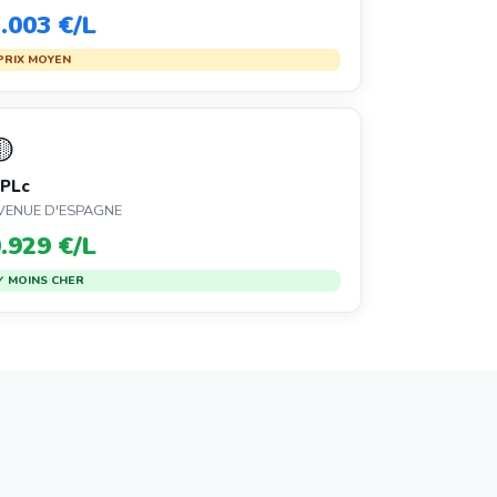
.003 €/L
PRIX MOYEN
🟡
PLc
VENUE D'ESPAGNE
.929 €/L
✓ MOINS CHER