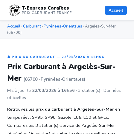
T-Express Caraïbes
Accueil
PRIX CARBURANT FRANCE
Accueil
›
Carburant
›
Pyrénées-Orientales
› Argelès-Sur-Mer
(66700)
⛽ PRIX DU CARBURANT — 22/03/2026 À 16H56
Prix Carburant à Argelès-Sur-
Mer
(66700 · Pyrénées-Orientales)
Mis à jour le
22/03/2026 à 16h56
· 3 station(s) · Données
officielles
Retrouvez les
prix du carburant à Argelès-Sur-Mer
en
temps réel : SP95, SP98, Gazole, E85, E10 et GPLc.
Comparez les 3 station(s)-service de Argelès-Sur-Mer
(Pyrénées-Orientales) et faites le plein au meilleur prix.