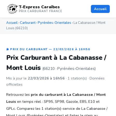
T-Express Caraïbes
Accueil
PRIX CARBURANT FRANCE
Accueil
›
Carburant
›
Pyrénées-Orientales
› La Cabanasse / Mont
Louis (66210)
⛽ PRIX DU CARBURANT — 22/03/2026 À 16H56
Prix Carburant à La Cabanasse /
Mont Louis
(66210 · Pyrénées-Orientales)
Mis à jour le
22/03/2026 à 16h56
· 1 station(s) · Données
officielles
Retrouvez les
prix du carburant à La Cabanasse / Mont
Louis
en temps réel : SP95, SP98, Gazole, E85, E10 et
GPLc. Comparez les 1 station(s)-service de La Cabanasse /
Mont Louis (Pyrénées-Orientales) et faites le plein au