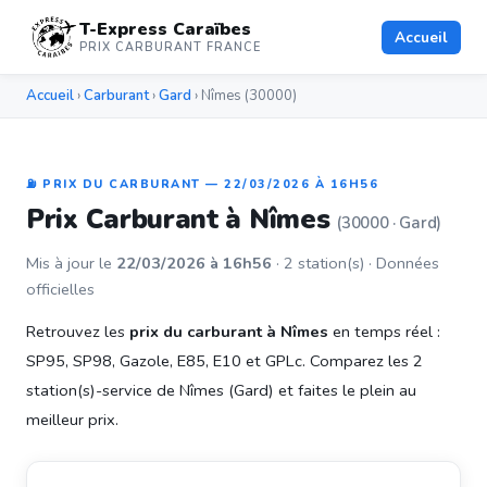
T-Express Caraïbes
Accueil
PRIX CARBURANT FRANCE
Accueil
›
Carburant
›
Gard
› Nîmes (30000)
⛽ PRIX DU CARBURANT — 22/03/2026 À 16H56
Prix Carburant à Nîmes
(30000 · Gard)
Mis à jour le
22/03/2026 à 16h56
· 2 station(s) · Données
officielles
Retrouvez les
prix du carburant à Nîmes
en temps réel :
SP95, SP98, Gazole, E85, E10 et GPLc. Comparez les 2
station(s)-service de Nîmes (Gard) et faites le plein au
meilleur prix.