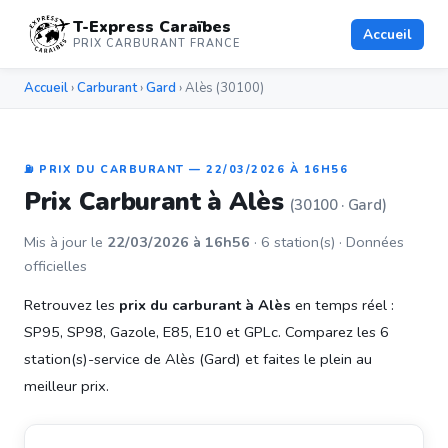
T-Express Caraïbes
Accueil
PRIX CARBURANT FRANCE
Accueil
›
Carburant
›
Gard
› Alès (30100)
⛽ PRIX DU CARBURANT — 22/03/2026 À 16H56
Prix Carburant à Alès
(30100 · Gard)
Mis à jour le
22/03/2026 à 16h56
· 6 station(s) · Données
officielles
Retrouvez les
prix du carburant à Alès
en temps réel :
SP95, SP98, Gazole, E85, E10 et GPLc. Comparez les 6
station(s)-service de Alès (Gard) et faites le plein au
meilleur prix.