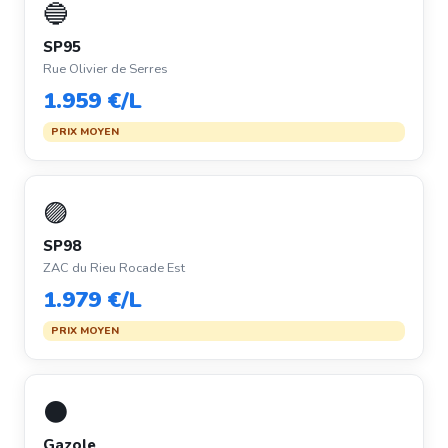
🔵
SP95
Rue Olivier de Serres
1.959 €/L
PRIX MOYEN
🟣
SP98
ZAC du Rieu Rocade Est
1.979 €/L
PRIX MOYEN
⚫
Gazole